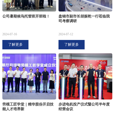
公司暑期候鸟托管班开班啦！
盘锦市副市长胡振乾一行莅临我
司考察调研
2024-07-16
2024-07-12
了解更多
了解更多
劳模工匠学堂｜精华股份开启技
步进电机投产仪式暨公司半年度
能人才培养新
经营会议