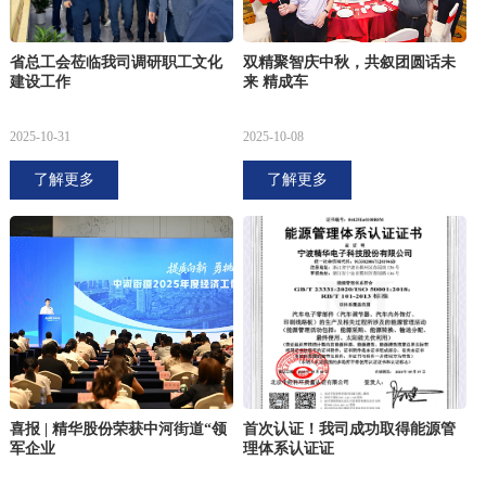
省总工会莅临我司调研职工文化
双精聚智庆中秋，共叙团圆话未
建设工作
来 精成车
2025-10-31
2025-10-08
了解更多
了解更多
喜报 | 精华股份荣获中河街道“领
首次认证！我司成功取得能源管
军企业
理体系认证证