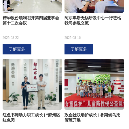
精华股份顺利召开第四届董事会
阿尔卑斯无锡研发中心一行莅临
第十二次会议
我司参观交流
2025-08-22
2025-08-16
了解更多
了解更多
红色书籍助力职工成长 | “鄞州区
政企社联动护成长 | 暑期候鸟托
红色阅
管班开展